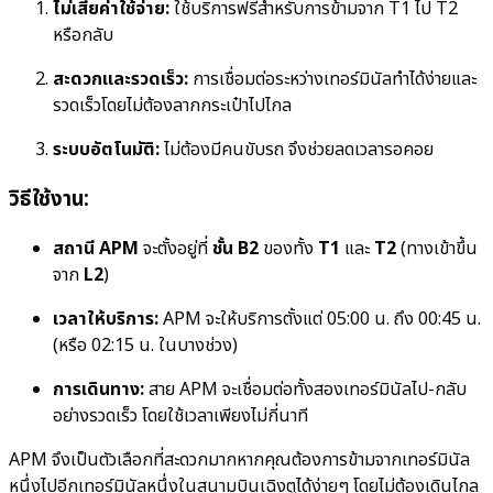
ไม่เสียค่าใช้จ่าย:
ใช้บริการฟรีสำหรับการข้ามจาก T1 ไป T2
หรือกลับ
สะดวกและรวดเร็ว:
การเชื่อมต่อระหว่างเทอร์มินัลทำได้ง่ายและ
รวดเร็วโดยไม่ต้องลากกระเป๋าไปไกล
ระบบอัตโนมัติ:
ไม่ต้องมีคนขับรถ จึงช่วยลดเวลารอคอย
วิธีใช้งาน:
สถานี APM
จะตั้งอยู่ที่
ชั้น B2
ของทั้ง
T1
และ
T2
(ทางเข้าขึ้น
จาก
L2
)
เวลาให้บริการ:
APM จะให้บริการตั้งแต่ 05:00 น. ถึง 00:45 น.
(หรือ 02:15 น. ในบางช่วง)
การเดินทาง:
สาย APM จะเชื่อมต่อทั้งสองเทอร์มินัลไป-กลับ
อย่างรวดเร็ว โดยใช้เวลาเพียงไม่กี่นาที
APM จึงเป็นตัวเลือกที่สะดวกมากหากคุณต้องการข้ามจากเทอร์มินัล
หนึ่งไปอีกเทอร์มินัลหนึ่งในสนามบินเฉิงตูได้ง่ายๆ โดยไม่ต้องเดินไกล