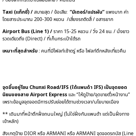
/ ต้องลากกระเป๋าเปลี่ยนสาย / คนแน่น
Taxi (แท็กซี่) /
สบายสุด / ข้อเสีย:
“มิเตอร์/แปรผัน”
แพงมาก ค่า
โดยสารประมาณ 200-300 หยวน /เสี่ยงรถติดสื่ / อสารยาก
Airport Bus (Line 1) /
ราคา 15-25 หยวน / วิ่ง 24 ชม. / นั่งยาว
รวดเดียวถึง (Direct) / ที่เก็บกระเป๋าใต้รถ
เหมาะที่สุดสำหรับ
: คนที่มีไฟลท์เช้าตรู่ หรือ ไฟลท์ดึกหลังเที่ยวคืน
จุดขึ้นอยู่โซน Chunxi Road/IFS (ใต้แพนด้า IFS) เป็นจุดยอด
นิยมของสาย Airport Express
และ “ให้ดูป้าย/จุดขายตั๋วหน้างาน”
เพราะข้อมูลจุดจอดมีการปรับย่อยได้ตามช่วงเวลา/นโยบายเมือง
** เดินมาที่หน้าตึกฝั่งถนนใหญ่ (ไม่ใช่ฝั่งกันแพนด้า แต่เป็นฝั่งทาง
เข้าหลัก)
สังเกตุป้าย DIOR หรือ ARMANI หรือ ARMANI จุดจอดรถบัส (Line