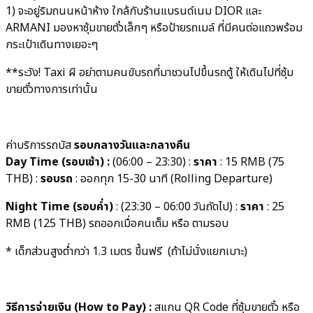
1) จะอยู่ริมถนนหน้าห้าง ใกล้กับร้านแบรนด์เนม DIOR และ
ARMANI มองหาซุ้มขายตั๋วเล็กๆ หรือป้ายรถเมล์ ที่มีคนต่อแถวพร้อม
กระเป๋าเดินทางเยอะๆ
**ระวัง! Taxi ผี อย่าตามคนขับรถที่มาชวนไปขึ้นรถตู้ ให้เดินไปที่ซุ้ม
ขายตั๋วทางการเท่านั้น
ค่าบริการรถบัส
รอบกลางวันและกลางคืน
Day Time
(รอบเช้า) :
(06:00 – 23:30) :
ราคา
: 15 RMB (75
THB) :
รอบรถ
: ออกทุก 15-30 นาที (Rolling Departure)
Night Time (รอบค่ำ)
: (23:30 – 06:00 วันถัดไป) :
ราคา
: 25
RMB (125 THB) รถออกเมื่อคนเต็ม หรือ ตามรอบ
* เด็กส่วนสูงต่ำกว่า 1.3 เมตร ขึ้นฟรี (ถ้าไม่นั่งแยกเบาะ)
วิธีการจ่ายเงิน (How to Pay) :
สแกน QR Code ที่ซุ้มขายตั๋ว หรือ